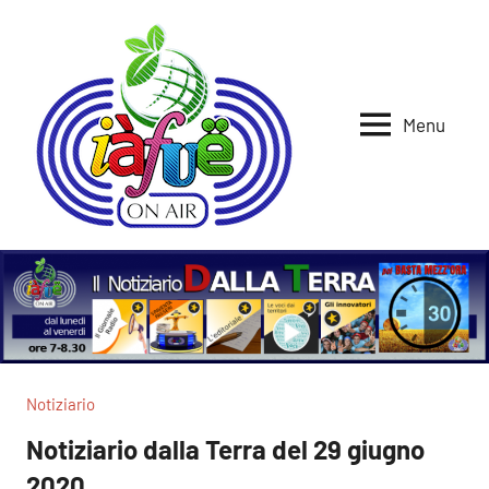
Vai
al
contenuto
Menu
Iafue
per
la
on
terra
air
Notiziario
Notiziario dalla Terra del 29 giugno
2020