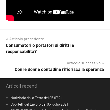
Navigazione
Articolo precedente
Consumatori o portatori di diritti e
articoli
responsabilità?
Articolo successivo
Con le donne contadine rifiorisca la speranza
Articoli recenti
Notiziario dalla Terra del 05.07.21
Sportelli del Lavoro del 05 luglio 2021