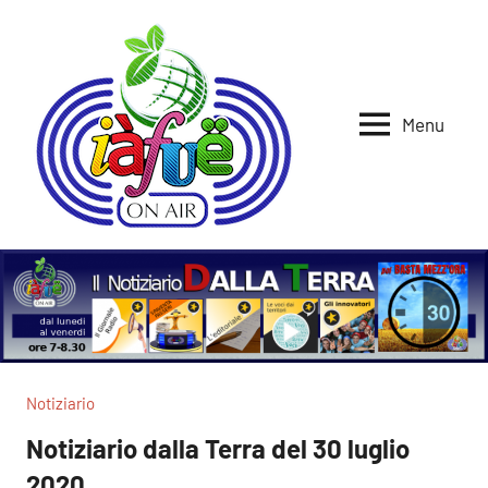
Vai
al
contenuto
Menu
Iafue
per
la
on
terra
air
Notiziario
Notiziario dalla Terra del 30 luglio
2020