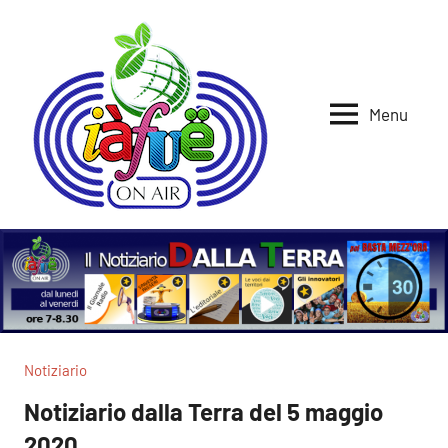
Vai
al
contenuto
Menu
Iafue
per
la
on
terra
air
Notiziario
Notiziario dalla Terra del 5 maggio
2020