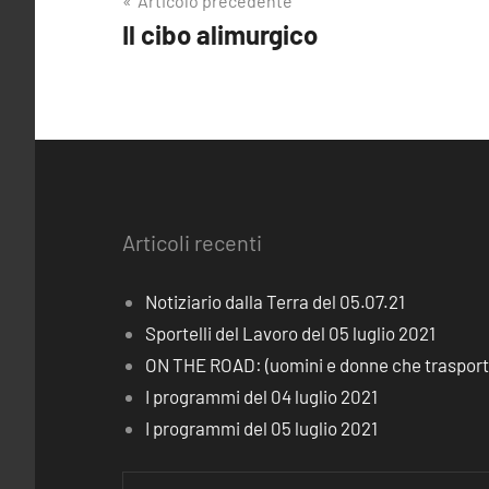
Navigazione
Articolo precedente
Il cibo alimurgico
articoli
Articoli recenti
Notiziario dalla Terra del 05.07.21
Sportelli del Lavoro del 05 luglio 2021
ON THE ROAD: (uomini e donne che trasporta
I programmi del 04 luglio 2021
I programmi del 05 luglio 2021
Ricerca