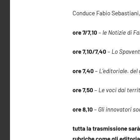
Conduce Fabio Sebastiani,
ore 7/7,10
–
le Notizie di F
ore 7,10/7,40
–
Lo Spavent
ore 7,40
–
L’editoriale. de
ore 7,50
–
Le voci dai terri
ore 8,10
–
Gli innovatori so
tutta la trasmissione sarà
rubriche come gli editoria