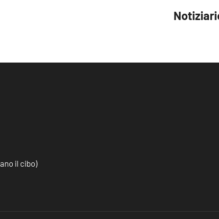
Notiziari
no il cibo)