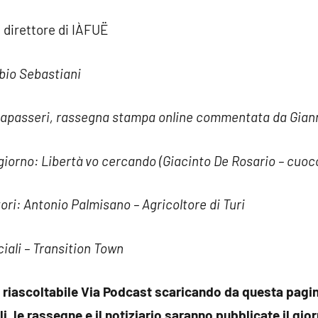
 direttore di IÀFUË
abio Sebastiani
apasseri, rassegna stampa online commentata da Giann
l giorno: Libertà vo cercando (Giacinto De Rosario – cuoc
tori: Antonio Palmisano – Agricoltore di Turi
ciali – Transition Town
 riascoltabile Via Podcast scaricando da questa pagine
li, le rassegne e il notiziario saranno pubblicate il gi