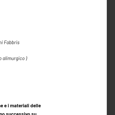
i Fabbris
o alimurgico )
 e i materiali delle
orno successivo su