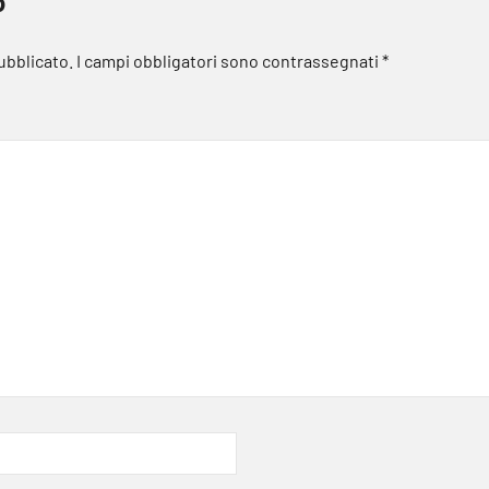
o
pubblicato.
I campi obbligatori sono contrassegnati
*