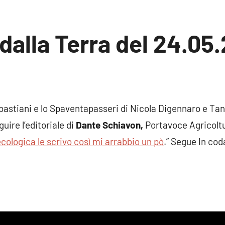
 dalla Terra del 24.05.
sun
mento
bastiani e lo Spaventapasseri di Nicola Digennaro e Tan
guire l’editoriale di
Dante Schiavon
,
Portavoce Agricoltur
ecologica le scrivo così mi arrabbio un pò
.” Segue In cod