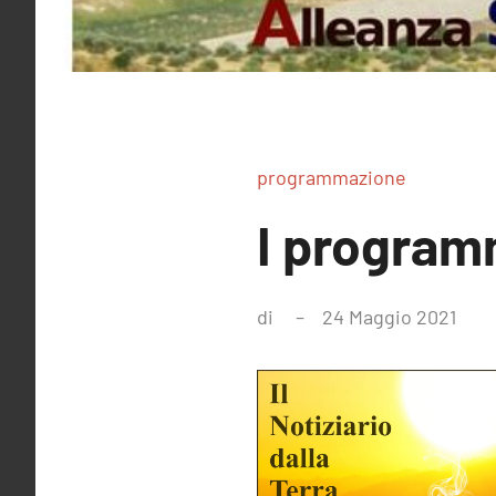
programmazione
I program
di
24 Maggio 2021
Nes
com