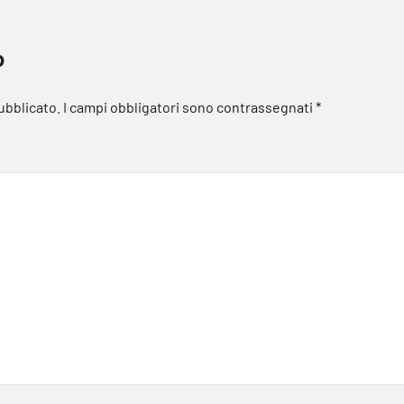
o
pubblicato.
I campi obbligatori sono contrassegnati
*