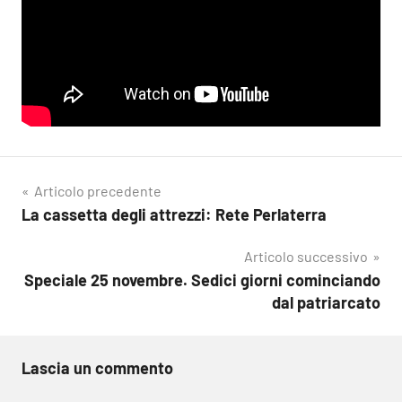
Navigazione
Articolo precedente
La cassetta degli attrezzi: Rete Perlaterra
articoli
Articolo successivo
Speciale 25 novembre. Sedici giorni cominciando
dal patriarcato
Lascia un commento