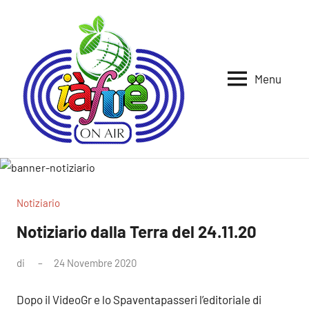
Vai
al
contenuto
Menu
Iafue
per
la
on
terra
air
Notiziario
Notiziario dalla Terra del 24.11.20
di
24 Novembre 2020
Nessun
commento
Dopo il VideoGr e lo Spaventapasseri l’editoriale di