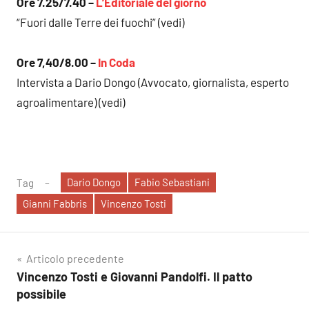
Ore 7.25/7.40 –
L’Editoriale del giorno
“Fuori dalle Terre dei fuochi” (vedi)
Ore 7,40/8.00 –
In Coda
Intervista a Dario Dongo (Avvocato, giornalista, esperto
agroalimentare) (vedi)
Dario Dongo
Fabio Sebastiani
Tag
Gianni Fabbris
Vincenzo Tosti
Navigazione
Articolo precedente
Vincenzo Tosti e Giovanni Pandolfi. Il patto
articoli
possibile