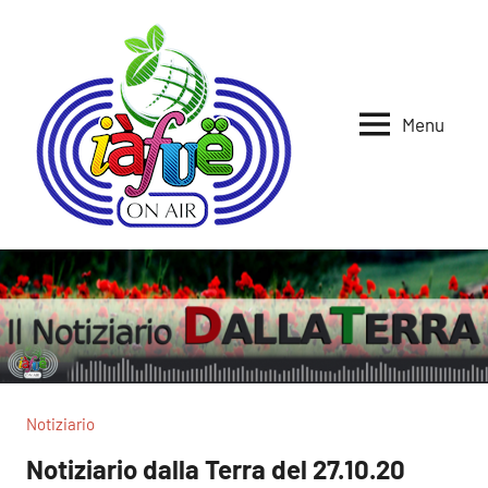
Vai
al
contenuto
Menu
Iafue
per
la
on
terra
air
Notiziario
Notiziario dalla Terra del 27.10.20