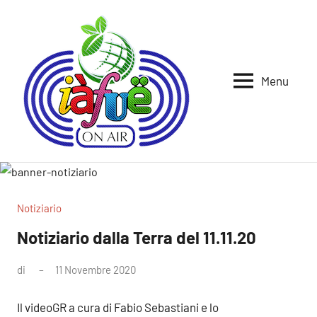
Vai
al
contenuto
Menu
Iafue
per
la
on
terra
air
Notiziario
Notiziario dalla Terra del 11.11.20
di
11 Novembre 2020
Nessun
commento
Il videoGR a cura di Fabio Sebastiani e lo