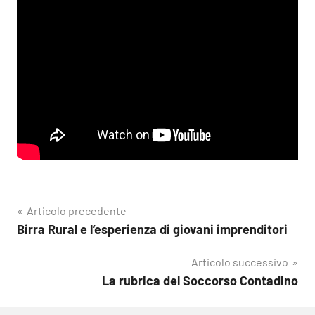
Navigazione
Articolo precedente
Birra Rural e l’esperienza di giovani imprenditori
articoli
Articolo successivo
La rubrica del Soccorso Contadino