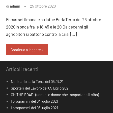
di
admin
25 Ottobre 2020
Nessun
commento
Focus settimanale su Iafue PerlaTerra del 26 ottobre
2020In onda fra le 18.45 e le 20 Da decenni gli
agricoltori si battono contro la crisi […]
Continua a leggere
Articoli recenti
Notiziario dalla Terra del 05.07.21
Sportelli del Lavoro del 05 luglio 2021
ON THE ROAD: (uomini e donne che trasportano il cibo)
I programmi del 04 luglio 2021
I programmi del 05 luglio 2021