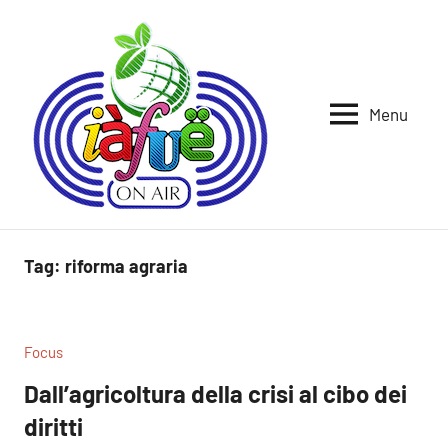
Vai
al
contenuto
Menu
Iafue
per
la
on
terra
air
Tag:
riforma agraria
Focus
Dall’agricoltura della crisi al cibo dei
diritti