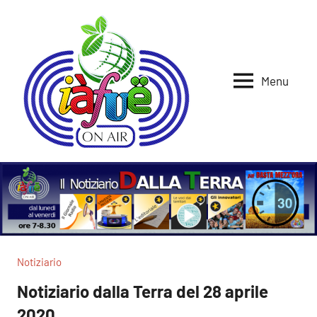
Vai
al
contenuto
Menu
Iafue
per
la
on
terra
air
Notiziario
Notiziario dalla Terra del 28 aprile
2020