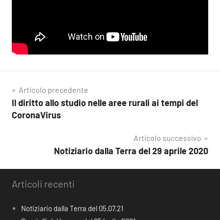
Navigazione
Articolo precedente
Il diritto allo studio nelle aree rurali ai tempi del
articoli
CoronaVirus
Articolo successivo
Notiziario dalla Terra del 29 aprile 2020
Articoli recenti
Notiziario dalla Terra del 05.07.21